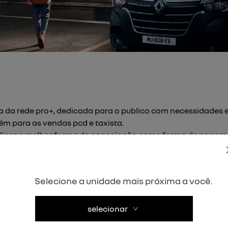
a da rede pro+, dedicada para o publico com necessidades e
m para as vendas pcd e taxista.
dicar a melhor forma de negociação como forma de pagame
Selecione a unidade mais próxima a você.
a o formulário abaixo que entraremos em contato rapidamen
selecionar