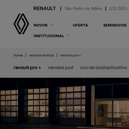
São Pedro da Aldeia
(22) 2621
NOVOS
OFERTA
SEMINOVOS
INSTITUCIONAL
home
vendas diretas
renault pro +
renault pro +
vendas pcd
vou de taxi/aplicativo