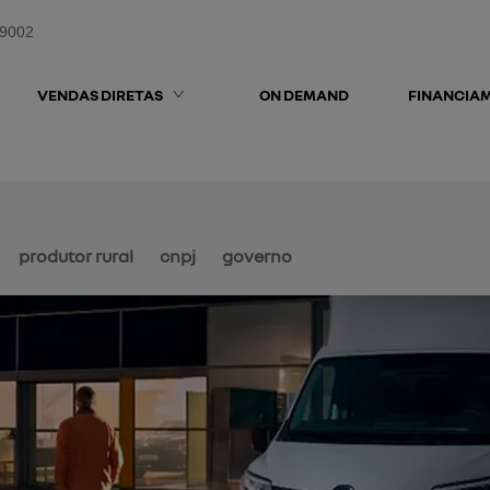
-9002
VENDAS DIRETAS
ON DEMAND
FINANCIA
produtor rural
cnpj
governo