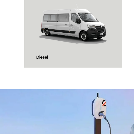
nossos modelos
todos os veí
KWID