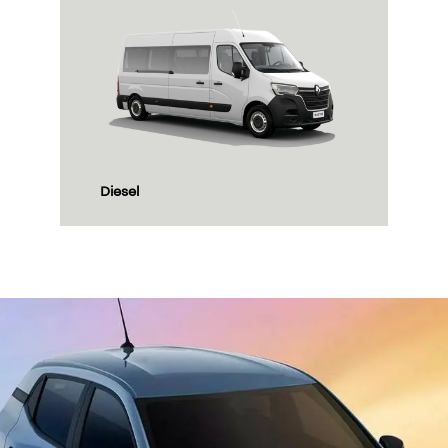
culos
veículos de passeio
veículos elétricos
veícu
KARDIAN