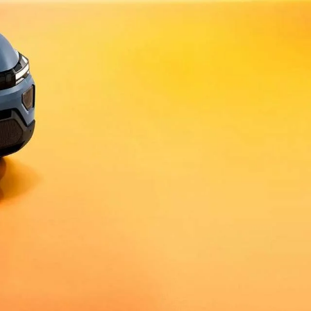
100% elétrico
BOREAL