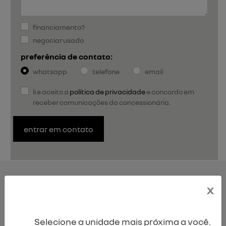
financiamento?
negociar usado
preferência de contato:
whatsapp
telefone
email
li e aceito a
política de privacidade
e concordo em
receber comunicações da concessionária.
entrar em contato
KARDIAN
x
versões
Selecione a unidade mais próxima a você.