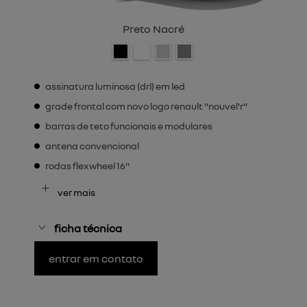
Preto Nacré
assinatura luminosa (drl) em led
grade frontal com novo logo renault "nouvel'r"
barras de teto funcionais e modulares
antena convencional
rodas flexwheel 16"
ver mais
ficha técnica
entrar em contato