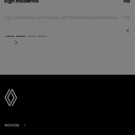
nova cor
Nova cor biton.
previous
next
Próximo
Rodas de liga leve 17"
NOVOS