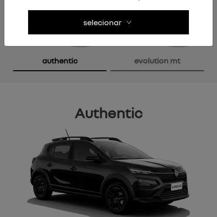
selecionar
Anterior
P
authentic
evolution mt
Authentic