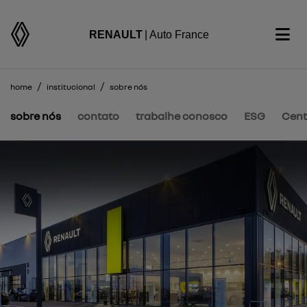
RENAULT
| Auto France
home
institucional
sobre nós
sobre nós
contato
trabalhe conosco
ESG
Cent