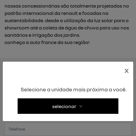
nossas concessionárias são totalmente projetadas no
padrão internacional da renault e focadas na
sustentabilidade. desde a utilização da luz solar para o
showroom até a coleta de água de chuva para uso nos
sanitários e irrigação dos jardins.
conheça a auto france da sua região!
x
entre em contato com a nossa equipe
para solicitar mais informações, por favor, preencha o
Selecione a unidade mais próxima a você.
formulário abaixo que entraremos em contato
rapidamente.
selecionar