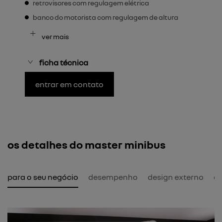
retrovisores com regulagem elétrica
banco do motorista com regulagem de altura
ver mais
ficha técnica
entrar em contato
os detalhes do master minibus
l para o seu negócio
desempenho
design externo
de