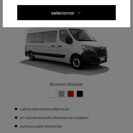
L3H2
selecionar
Branco Glacier
vidros dianteiros elétricos
ar-condicionado dianteiro e traseiro
computador de bordo