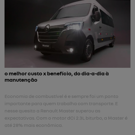
o melhor custo x benefício, do dia-a-dia à
manutenção
Economia de combustível é e sempre foi um ponto
importante para quem trabalha com transporte. E
nesse quesito a Renault Master superou as
expectativas. Com o motor dCi 2.3L biturbo, a Master é
até 28% mais econômica.​