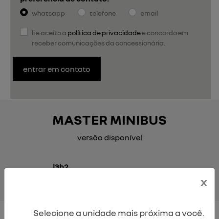
whatsapp
telefone
email
li e aceito a
política de privacidade
e concordo em
receber comunicações da concessionária.
entrar em contato
MASTER MINIBUS
versão disponível
l3h2
x
Selecione a unidade mais próxima a você.