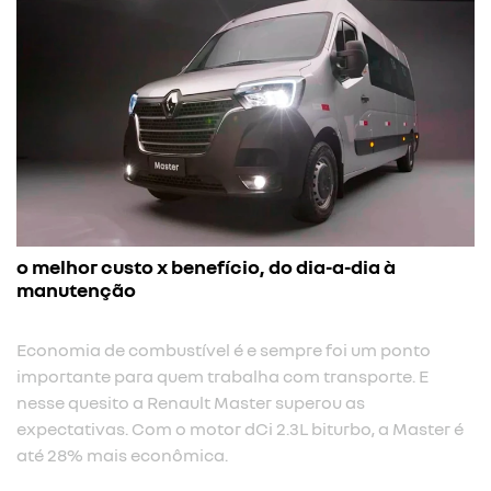
o melhor custo x benefício, do dia-a-dia à
manutenção
Economia de combustível é e sempre foi um ponto
importante para quem trabalha com transporte. E
nesse quesito a Renault Master superou as
expectativas. Com o motor dCi 2.3L biturbo, a Master é
até 28% mais econômica.​