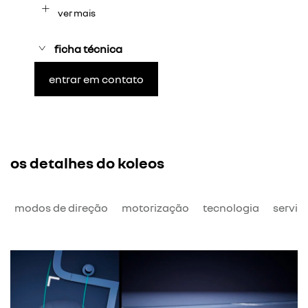
ver mais
ficha técnica
entrar em contato
os detalhes do koleos
o
modos de direção
motorização
tecnologia
serviç