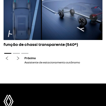
função de chassi transparente (540º)
previous
next
Próximo
Assistente de estacionamento autônomo