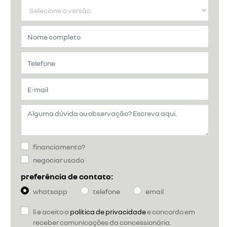
financiamento?
negociar usado
preferência de contato:
whatsapp
telefone
email
li e aceito a
política de privacidade
e concordo em
receber comunicações da concessionária.