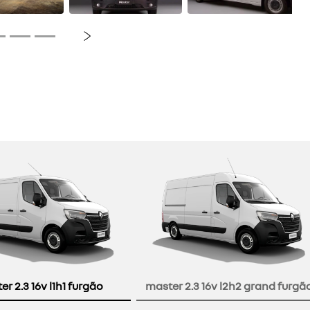
Próximo
r 2.3 16v l1h1 furgão
master 2.3 16v l2h2 grand furgã