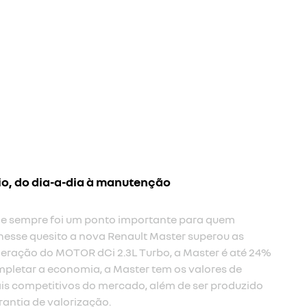
io, do dia-a-dia à manutenção
 e sempre foi um ponto importante para quem
nesse quesito a nova Renault Master superou as
eração do MOTOR dCi 2.3L Turbo, a Master é até 24%
pletar a economia, a Master tem os valores de
s competitivos do mercado, além de ser produzido
rantia de valorização.