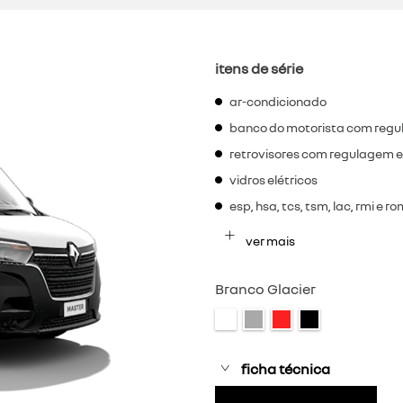
itens de série
ar-condicionado
banco do motorista com regu
retrovisores com regulagem e
vidros elétricos
esp, hsa, tcs, tsm, lac, rmi e r
ver mais
Branco Glacier
ficha técnica