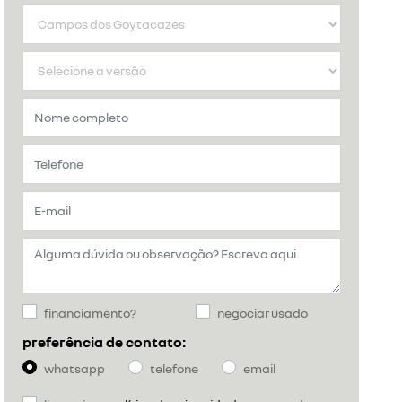
financiamento?
negociar usado
preferência de contato:
whatsapp
telefone
email