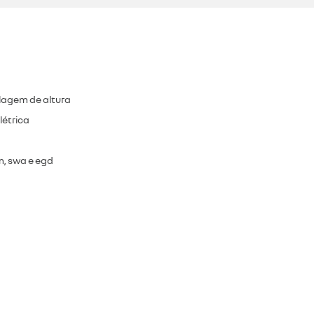
lagem de altura
létrica
om, swa e egd