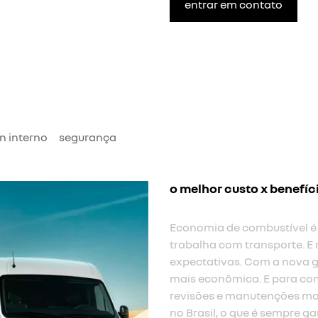
entrar em contato
n interno
segurança
o melhor custo x benefíc
Economia de combustível é
trabalha com transporte. E 
expectativas. Com a nova g
mais econômica. E para com
revisões e manutenções mai
no Brasil, o que é sempre ga