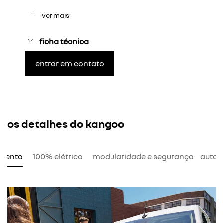
ver mais
ficha técnica
entrar em contato
os detalhes do kangoo
amento
100% elétrico
modularidade e segurança
auton