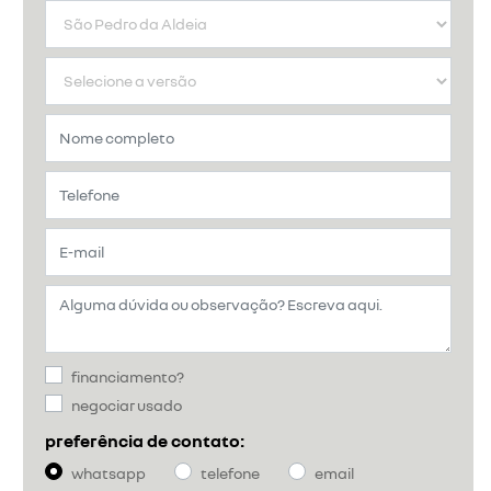
financiamento?
negociar usado
preferência de contato:
whatsapp
telefone
email