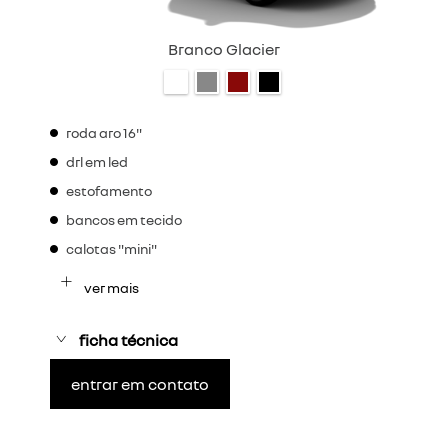
Branco Glacier
roda aro 16"
drl em led
estofamento
bancos em tecido
calotas "mini"
ver mais
ficha técnica
entrar em contato