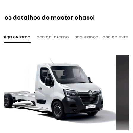
os detalhes do master chassi
esign externo
design interno
segurança
design exter