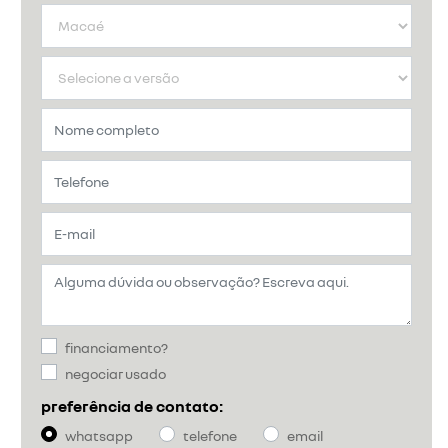
financiamento?
negociar usado
preferência de contato:
whatsapp
telefone
email