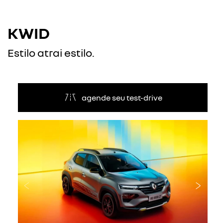
KWID
Estilo atrai estilo.
agende seu test-drive
Anterior
Próxi