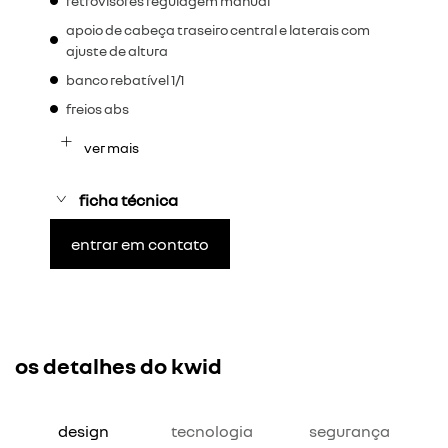
retrovisores regulagem manual
apoio de cabeça traseiro central e laterais com
ajuste de altura
banco rebatível 1/1
freios abs
ver mais
ficha técnica
entrar em contato
os detalhes do kwid
design
tecnologia
segurança