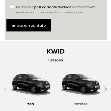
li e aceito a
política de privacidade
e concordo em
receber comunicações da concessionária.
entrar em contato
KWID
versões
Anterior
P
zen
intense