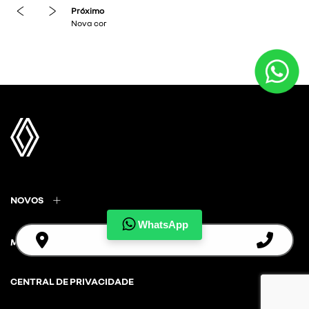
revious
next
NOVOS
WhatsApp
MAPA DO SITE
CENTRAL DE PRIVACIDADE