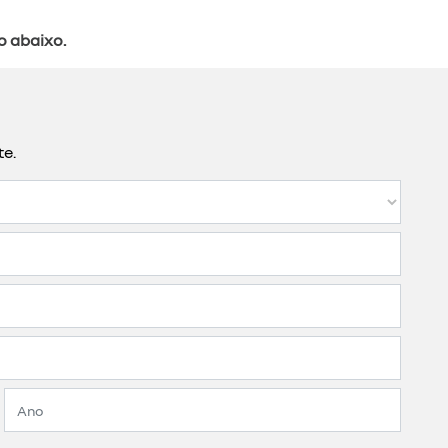
o abaixo.
te.