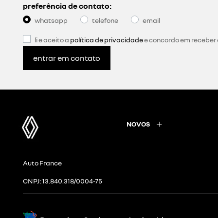
preferência de contato:
whatsapp
telefone
email
li e aceito a
política de privacidade
e concordo em receber
entrar em contato
NOVOS
Auto France
CNPJ: 13.840.318/0004-75